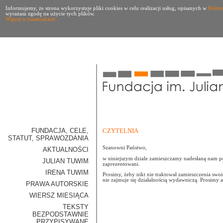
Informujemy, że strona wykorzystuje pliki cookies w celu realizacji usług, opisanych w
Polity
wyrażasz zgodę na użycie tych plików.
Więcej o ciasteczkach
FUNDACJA, CELE,
CZYTELNIA
STATUT, SPRAWOZDANIA
Szanowni Państwo,
AKTUALNOŚCI
w niniejszym dziale zamieszczamy nadesłaną nam po
JULIAN TUWIM
zaprezentowani.
IRENA TUWIM
Prosimy, żeby nikt nie traktował zamieszczenia swo
nie zajmuje się działalnością wydawniczą. Prosimy
PRAWA AUTORSKIE
WIERSZ MIESIĄCA
TEKSTY
BEZPODSTAWNIE
PRZYPISYWANE